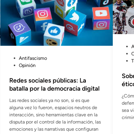
P
A
u
C
P
Antifascismo
b
T
u
Opinión
l
b
i
Sobr
l
Redes sociales públicas: La
c
étic
i
batalla por la democracia digital
a
c
¿Cómo
d
Las redes sociales ya no son, si es que
a
defen
o
alguna vez lo fueron, espacios neutros de
d
sea v
e
interacción, sino herramientas clave en la
o
crimi
n
disputa por el control de la información, las
e
emociones y las narrativas que configuran
n