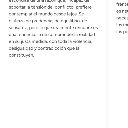
escondite de una razón que, incapaz de
o
frent
soportar la tensión del conflicto, prefiere
e
es ne
contemplar el mundo desde lejos. Se
n
neces
disfraza de prudencia, de equilibrio, de
los m
sensatez, pero lo que realmente encubre es
los p
una renuncia: la de comprender la realidad
en su justa medida, con toda la violencia,
desigualdad y contradicción que la
constituyen.