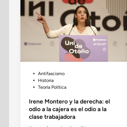
P
Antifascismo
u
Historia
b
Teoría Política
l
i
Irene Montero y la derecha: el
c
odio a la cajera es el odio a la
a
clase trabajadora
d