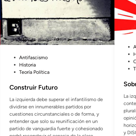
P
A
u
H
P
Antifascismo
b
O
u
Historia
l
T
b
Teoría Política
i
l
c
Sobr
i
Construir Futuro
a
c
La iz
d
La izquierda debe superar el infantilismo de
a
conte
o
dividirse en innumerables partidos por
d
plura
e
cuestiones circunstanciales o de forma, y
o
opini
n
entender que solo su reunificación en un
e
horiz
partido de vanguardia fuerte y cohesionado
n
y DIS
podrá reconstruir el espacio de la clase