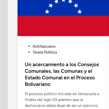
P
Antifascismo
u
Teoría Política
b
l
Un acercamiento a los Consejos
i
Comunales, las Comunas y el
c
Estado Comunal en el Proceso
a
Bolivariano
d
o
El proceso político iniciado en Venezuela a
e
finales del siglo XX planteó que la
n
democracia debía dejar de ser un ejercicio