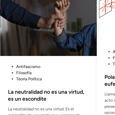
P
A
u
F
b
T
P
Antifascismo
l
u
Filosofía
i
Pola
b
Teoría Política
c
euf
l
a
i
La neutralidad no es una virtud,
Llama
d
c
es un escondite
acto 
o
a
prese
e
La neutralidad no es una virtud. Es el
d
razon
n