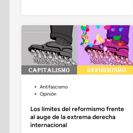
P
Antifascismo
u
Opinión
b
l
Los límites del reformismo frente
i
al auge de la extrema derecha
c
internacional
a