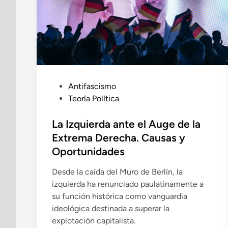
P
Antifascismo
u
Teoría Política
b
l
La Izquierda ante el Auge de la
i
Extrema Derecha. Causas y
c
Oportunidades
a
d
Desde la caída del Muro de Berlín, la
o
izquierda ha renunciado paulatinamente a
e
su función histórica como vanguardia
n
ideológica destinada a superar la
explotación capitalista.