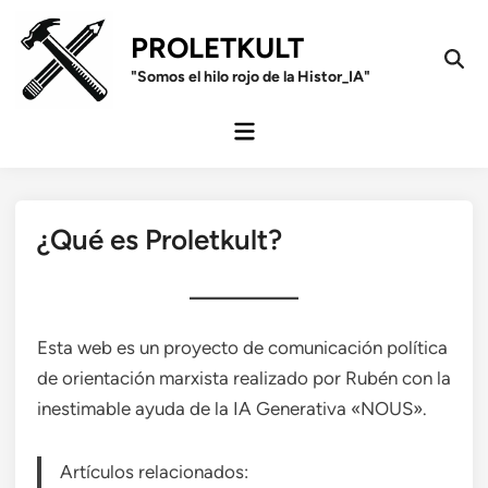
Saltar
al
PROLETKULT
contenido
Open
"Somos el hilo rojo de la Histor_IA"
Sear
Menú
principal
¿Qué es Proletkult?
Esta web es un proyecto de comunicación política
de orientación marxista realizado por Rubén con la
inestimable ayuda de la IA Generativa «NOUS».
Artículos relacionados: