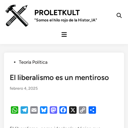
Saltar
al
PROLETKULT
contenido
Open
"Somos el hilo rojo de la Histor_IA"
Sear
Menú
principal
Publicado
Teoría Política
en
El liberalismo es un mentiroso
febrero 4, 2025
WhatsApp
Telegram
Email
Bluesky
Mastodon
Facebook
X
Copy
Compartir
Link