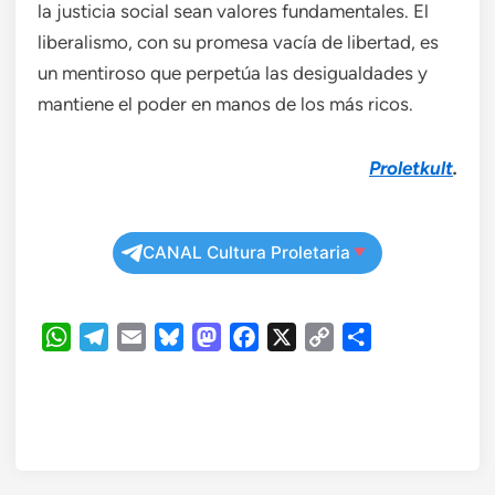
la justicia social sean valores fundamentales. El
liberalismo, con su promesa vacía de libertad, es
un mentiroso que perpetúa las desigualdades y
mantiene el poder en manos de los más ricos.
Proletkult
.
CANAL Cultura Proletaria
WhatsApp
Telegram
Email
Bluesky
Mastodon
Facebook
X
Copy
Compartir
Link