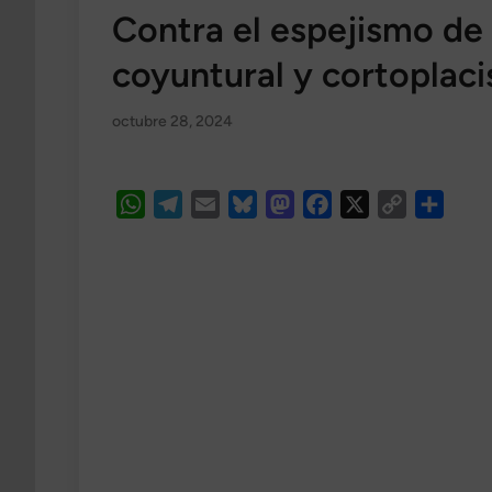
Contra el espejismo de l
coyuntural y cortoplacis
octubre 28, 2024
WhatsApp
Telegram
Email
Bluesky
Mastodon
Facebook
X
Copy
Compa
Link