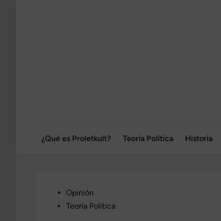
Saltar
al
contenido
¿Qué es Proletkult?
Teoría Política
Historia
Publicado
Opinión
en
Teoría Política