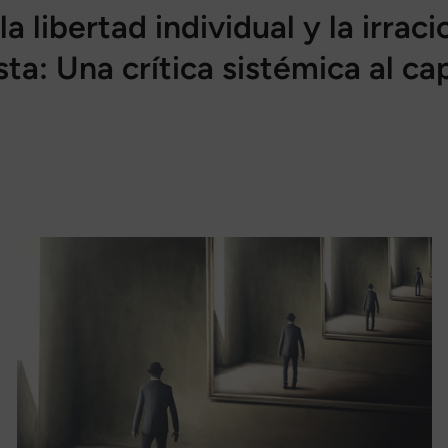
a libertad individual y la irraci
ta: Una crítica sistémica al ca
rtir