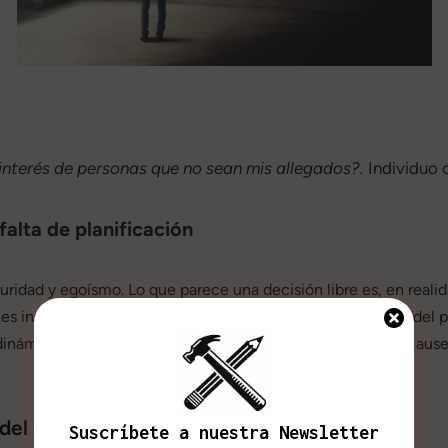
 interés de personas que no sean mis allegados?.
Individuo 
falta de planificación
uridad y egoísmo. Lo que parece una decisión libre es, en reali
ones inmediatas de otros. Cada individuo responde al miedo del
inámica de crisis constante y revela algo más profundo: la aus
 del capitalismo
Suscríbete a nuestra Newsletter