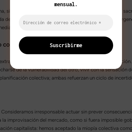
mensual.
, sino su núcleo. Al priorizar el beneficio inmediato, se sac
ada de recursos y las políticas reactivas responden a la urg
mediatez.
o colectivo
 extraído de la necesidad ajena en una forma de explotación.
harse de la vulnerabilidad del otro, vivir con la sensación d
e planificación colectiva; ambas refuerzan un ciclo de incerti
z. Consideramos irresponsable actuar sin prever consecuenci
a la improvisación del mercado, como si fuera imposible go
enación capitalista: hemos aceptado la miopía colectiva com