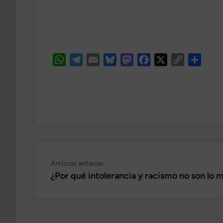
WhatsApp
Telegram
Email
Bluesky
Mastodon
Facebook
X
Copy
Compa
Link
Navegación
Artículo
Artículo anterior
anterior:
¿Por qué intolerancia y racismo no son lo
de
entradas