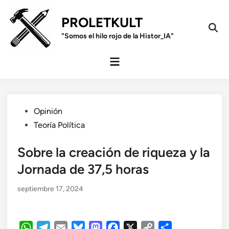
Saltar
al
PROLETKULT
contenido
Open
"Somos el hilo rojo de la Histor_IA"
Sear
Menú
principal
Publicado
Opinión
en
Teoría Política
Sobre la creación de riqueza y la
Jornada de 37,5 horas
septiembre 17, 2024
WhatsApp
Telegram
Email
Bluesky
Mastodon
Facebook
X
Copy
Compartir