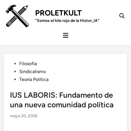
Saltar
al
PROLETKULT
contenido
Open
"Somos el hilo rojo de la Histor_IA"
Sear
Menú
principal
Publicado
Filosofía
en
Sindicalismo
Teoría Política
IUS LABORIS: Fundamento de
una nueva comunidad política
mayo 20, 2026