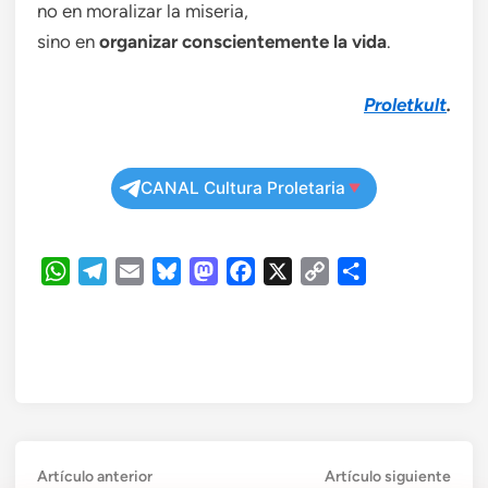
no en moralizar la miseria,
sino en
organizar conscientemente la vida
.
Proletkult
.
CANAL Cultura Proletaria
WhatsApp
Telegram
Email
Bluesky
Mastodon
Facebook
X
Copy
Compartir
Link
Navegación
Artículo
Artí
Artículo anterior
Artículo siguiente