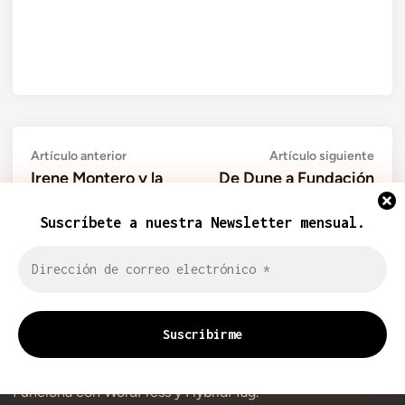
Link
Navegación
Artículo
Artí
Artículo anterior
Artículo siguiente
anterior:
sigui
Irene Montero y la
De Dune a Fundación
de
derecha: el odio a la
pasando por Marx:
entradas
Suscríbete a nuestra Newsletter mensual.
cajera es el odio a la
repensando el partido
clase trabajadora
de vanguardia
Copyright © 2026
PROLETKULT
.
Funciona con
WordPress
y
HybridMag
.