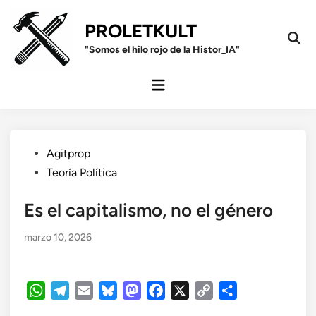
Saltar
al
PROLETKULT
contenido
Open
"Somos el hilo rojo de la Histor_IA"
Sear
Menú
principal
Publicado
Agitprop
en
Teoría Política
Es el capitalismo, no el género
marzo 10, 2026
WhatsApp
Telegram
Email
Bluesky
Mastodon
Facebook
X
Copy
Compartir
Link