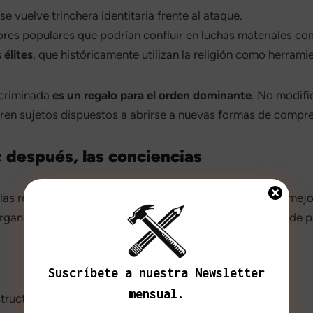
e se vuelve trinchera identitaria frente al ataque.
ores populares que podrían confluir en luchas materiales co
 élites
, que históricamente utilizan la religión como herrami
scriminada
es un regalo para el orden dominante
. No modifi
ren sujetos dispuestos a abrirse a nuevas formas de compr
; después, las conciencias
 las religiones populares se debilita solo cuando la vida mejo
ganizada, instituciones colectivas fuertes y capacidad de pa
Suscríbete a nuestra Newsletter
mensual.
tructura;