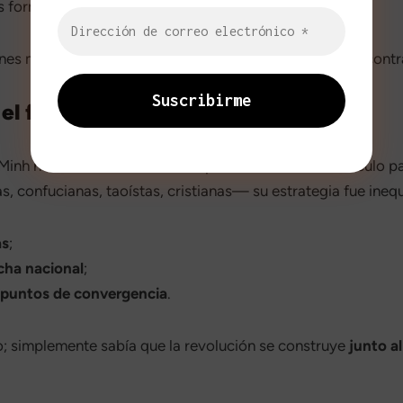
as formas de pensamiento.
ones materiales está condenado a la impotencia. Lucha contra
 el frente amplio popular
inh nunca consideró la fe del pueblo como un obstáculo par
, confucianas, taoístas, cristianas— su estrategia fue ineq
as
;
ucha nacional
;
 puntos de convergencia
.
smo; simplemente sabía que la revolución se construye
junto al