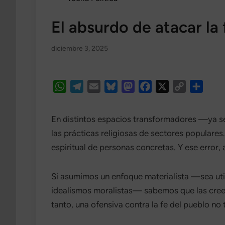
El absurdo de atacar la 
diciembre 3, 2025
WhatsApp
Telegram
Email
Bluesky
Mastodon
Facebook
X
Copy
Compa
Link
En distintos espacios transformadores —ya sea
las prácticas religiosas de sectores populares.
espiritual de personas concretas. Y ese erro
Si asumimos un enfoque materialista —sea uti
idealismos moralistas— sabemos que las cree
tanto, una ofensiva contra la fe del pueblo no 