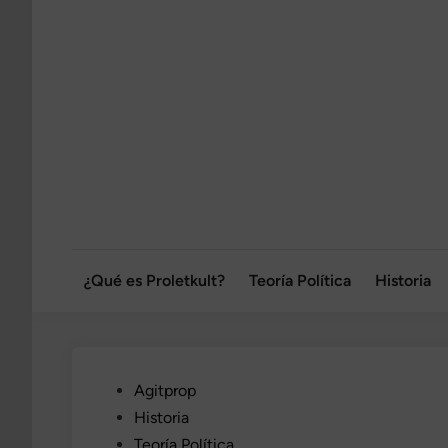
Saltar
al
contenido
¿Qué es Proletkult?
Teoría Política
Historia
Publicado
Agitprop
en
Historia
Teoría Política